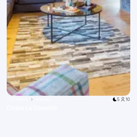
5
10
🇫🇷
FRANCIA
MORZINE
Chalet La Cornette