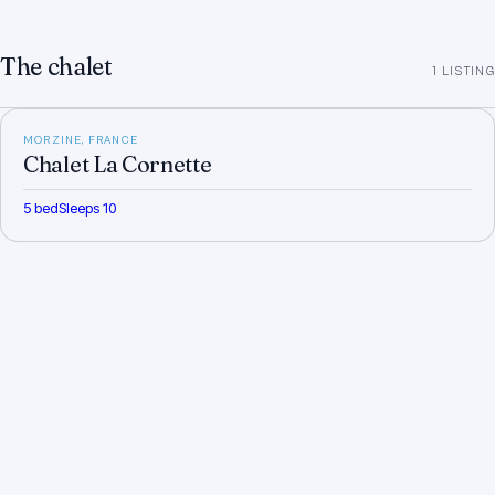
The chalet
1
LISTING
MORZINE
, FRANCE
Chalet La Cornette
5
bed
Sleeps
10