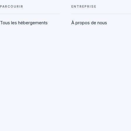
PARCOURIR
ENTREPRISE
Tous les hébergements
À propos de nous
Hébergements avec service
Journal
de restauration
Contactez-nous
Hébergements en gestion
FAQ
libre
Complexes touristiques
ANIMATEURS
Publiez l'annonce de votre
chalet
Connexion administrateur
Alertes neige et promotions
© 2026 Chalet Hunter Ltd · Société enregistrée en Angleterre et au Pays de
Galles · N° d'enregistrement : 15414518